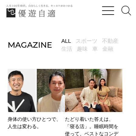
優遊自適
身体の使い方ひとつで、人生は変わる。
ALL
スポーツ
不動産
MAGAZINE
生活
趣味
車
金融
身体の使い方ひとつで、
たどり着いた答えは、
人生は変わる。
「寝る活」。睡眠時間を
使って、ベストなコンデ