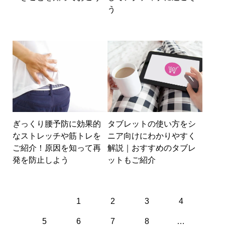
う
ぎっくり腰予防に効果的
タブレットの使い方をシ
なストレッチや筋トレを
ニア向けにわかりやすく
ご紹介！原因を知って再
解説｜おすすめのタブレ
発を防止しよう
ットもご紹介
1
2
3
4
5
6
7
8
…