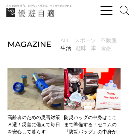
優遊自適
高齢者のための災害対策８選！災害に備えて毎日
ALL
スポーツ
不動産
MAGAZINE
生活
趣味
車
金融
高齢者のための災害対策
防災バッグの中身はここ
８選！災害に備えて毎日
まで準備する！セコムの
を安心して暮らす
『防災バッグ』の中身が